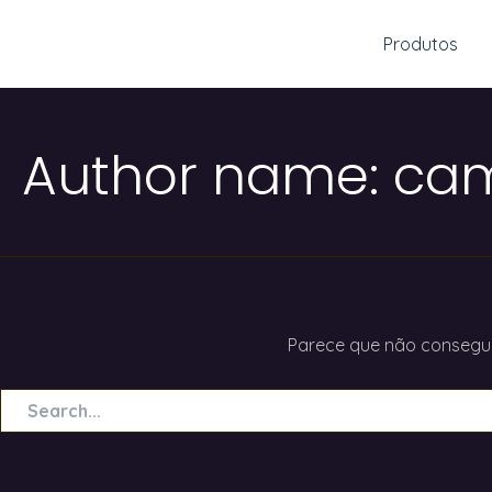
Ir
Pesquisar
para
Produtos
por:
o
conteúdo
Author name: cam
Parece que não consegui